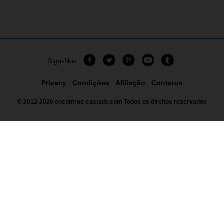
Siga-Nos:
Privacy
Condições
Afiliação
Contatos
© 2012-2026
encontros-casuais.com
Todos os direitos reservados