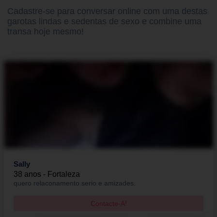
Cadastre-se para conversar online com uma destas
garotas lindas e sedentas de sexo e combine uma
transa hoje mesmo!
Sally
38 anos - Fortaleza
quero relaconamento serio e amizades.
Contacte-A!