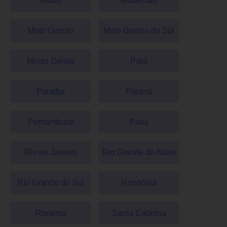
Goiás
Maranhão
Mato Grosso
Mato Grosso do Sul
Minas Gerais
Pará
Paraíba
Paraná
Pernambuco
Piauí
Rio de Janeiro
Rio Grande do Norte
Rio Grande do Sul
Rondônia
Roraima
Santa Catarina