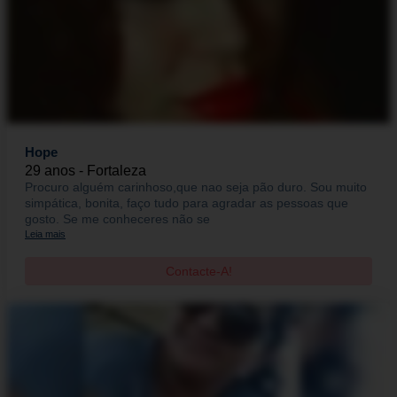
Hope
29 anos - Fortaleza
Procuro alguém carinhoso,que nao seja pão duro. Sou muito
simpática, bonita, faço tudo para agradar as pessoas que
gosto. Se me conheceres não se
Leia mais
Contacte-A!