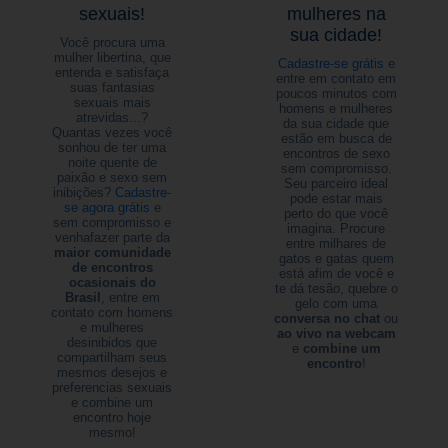
sexuais!
mulheres na
sua cidade!
Você procura uma
mulher libertina, que
Cadastre-se grátis
e
entenda e satisfaça
entre em contato em
suas fantasias
poucos minutos com
sexuais mais
homens e mulheres
atrevidas...?
da sua cidade que
Quantas vezes você
estão em busca de
sonhou de ter uma
encontros de sexo
noite quente de
sem compromisso.
paixão e sexo sem
Seu parceiro ideal
inibições?
Cadastre-
pode estar mais
se agora grátis
e
perto do que você
sem compromisso e
imagina. Procure
venhafazer parte da
entre milhares de
maior comunidade
gatos e gatas quem
de encontros
está afim de você e
ocasionais do
te dá tesão, quebre o
Brasil
, entre em
gelo com uma
contato com homens
conversa no chat
ou
e mulheres
ao vivo na webcam
desinibidos que
e
combine um
compartilham seus
encontro
!
mesmos desejos e
preferencias sexuais
e combine um
encontro hoje
mesmo!