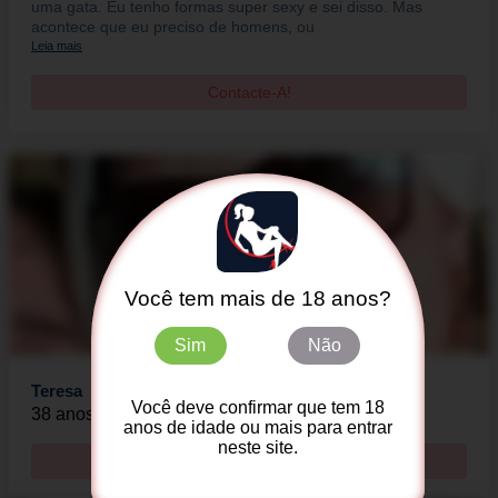
uma gata. Eu tenho formas super sexy e sei disso. Mas
acontece que eu preciso de homens, ou
Leia mais
Contacte-A!
Você tem mais de 18 anos?
Sim
Não
Teresa
Você deve confirmar que tem 18
38 anos - Fortaleza
anos de idade ou mais para entrar
neste site.
Contacte-A!