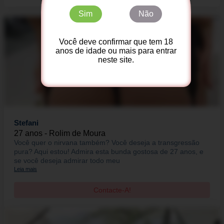
Sim
Não
Você deve confirmar que tem 18
anos de idade ou mais para entrar
neste site.
Stefani
27 anos - Rolim de Moura
Você quer o nirvana também? Você deseja a transgressão
pura? Aqui estou! Admira esta bunda gostosa de 27 anos, e
se você deseja admirar todo meu
Leia mais
Contacte-A!