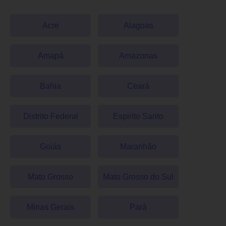
Acre
Alagoas
Amapá
Amazonas
Bahia
Ceará
Distrito Federal
Espirito Santo
Goiás
Maranhão
Mato Grosso
Mato Grosso do Sul
Minas Gerais
Pará