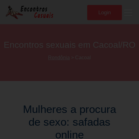
Login
Home
Encontros sexuais em Cacoal/RO
Rondônia
> Cacoal
Cadastre-se
Procura encontros
Chat erótico
Mulheres a procura
de sexo: safadas
Sexo ao vivo
online