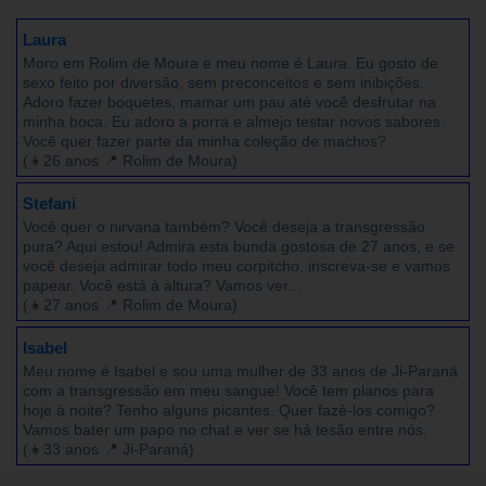
Laura
Moro em Rolim de Moura e meu nome é Laura. Eu gosto de
sexo feito por diversão, sem preconceitos e sem inibições.
Adoro fazer boquetes, mamar um pau até você desfrutar na
minha boca. Eu adoro a porra e almejo testar novos sabores.
Você quer fazer parte da minha coleção de machos?
(👧26 anos 📍 Rolim de Moura)
Stefani
Você quer o nirvana também? Você deseja a transgressão
pura? Aqui estou! Admira esta bunda gostosa de 27 anos, e se
você deseja admirar todo meu corpitcho, inscreva-se e vamos
papear. Você está à altura? Vamos ver...
(👧27 anos 📍 Rolim de Moura)
Isabel
Meu nome é Isabel e sou uma mulher de 33 anos de Ji-Paraná
com a transgressão em meu sangue! Você tem planos para
hoje à noite? Tenho alguns picantes. Quer fazê-los comigo?
Vamos bater um papo no chat e ver se há tesão entre nós.
(👧33 anos 📍 Ji-Paraná)