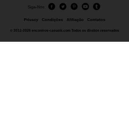
Siga-Nos:
Privacy
Condições
Afiliação
Contatos
© 2012-2026
encontros-casuais.com
Todos os direitos reservados