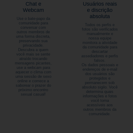
Chat e
Usuários reais
Webcam
e discrição
absoluta
Use o bate-papo da
comunidade para
Todos os perfis e
conversar com
fotos são verificados
outros membros de
manualmente e
uma forma discreta,
nossa equipe
preservando sua
monitora a atividade
privacidade.
da comunidade para
Descubra a quem
descartar
você mais se sente
assediadores e perfis
atraído trocando
falsos.
mensagens picantes,
Os dados pessoais e
use a webcam para
endereços de e-mail
aquecer o clima com
dos usuários são
uma sessão de sexo
protegidos e
online e comece a
permanecem sob
saborear o prazer do
absoluto sigilo. Você
próximo encontro
determina quais
sexual casual!
informações e fotos
você torna
acessíveis aos
outros membros da
comunidade.