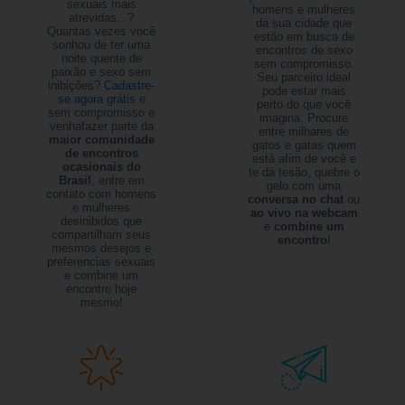
sexuais mais
homens e mulheres
atrevidas...?
da sua cidade que
Quantas vezes você
estão em busca de
sonhou de ter uma
encontros de sexo
noite quente de
sem compromisso.
paixão e sexo sem
Seu parceiro ideal
inibições?
Cadastre-
pode estar mais
se agora grátis
e
perto do que você
sem compromisso e
imagina. Procure
venhafazer parte da
entre milhares de
maior comunidade
gatos e gatas quem
de encontros
está afim de você e
ocasionais do
te dá tesão, quebre o
Brasil
, entre em
gelo com uma
contato com homens
conversa no chat
ou
e mulheres
ao vivo na webcam
desinibidos que
e
combine um
compartilham seus
encontro
!
mesmos desejos e
preferencias sexuais
e combine um
encontro hoje
mesmo!