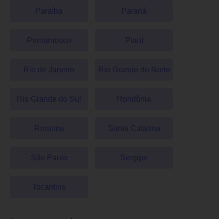
Paraíba
Paraná
Pernambuco
Piauí
Rio de Janeiro
Rio Grande do Norte
Rio Grande do Sul
Rondônia
Roraima
Santa Catarina
São Paulo
Sergipe
Tocantins