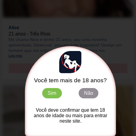
Alice
21 anos - Três Rios
Me chamo Alice e tenho 21 anos, sou uma novinha,
apimentada, bissexual, sexualmente insaciável! Desejo um
homem que me enlouqueça na cama, ou uma mo
Leia mais
Contacte-A!
Você tem mais de 18 anos?
Sim
Não
Você deve confirmar que tem 18
anos de idade ou mais para entrar
neste site.