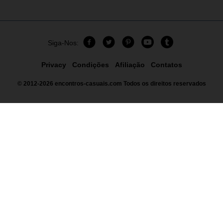
Siga-Nos:
Privacy
Condições
Afiliação
Contatos
© 2012-2026
encontros-casuais.com
Todos os direitos reservados