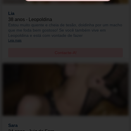
Lia
38 anos - Leopoldina
Estou muito quente e cheia de tesão, doidinha por um macho
que me foda bem gostoso! Se você também vive em
Leopoldina e está com vontade de fazer
Leia mais
Contacte-A!
Sara