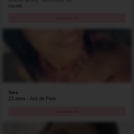
fazendo sexting. Vamos bater um
Leia mais
Contacte-A!
Sara
23 anos - Juiz de Fora
Contacte-A!