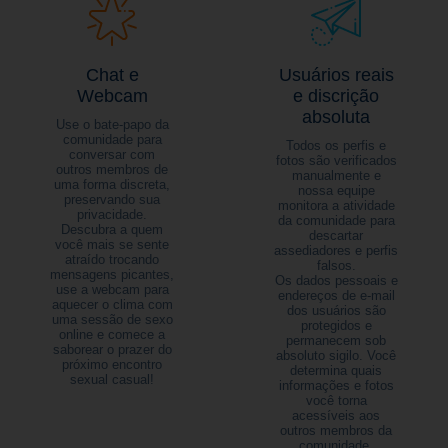
Chat e
Usuários reais
Webcam
e discrição
absoluta
Use o bate-papo da
comunidade para
Todos os perfis e
conversar com
fotos são verificados
outros membros de
manualmente e
uma forma discreta,
nossa equipe
preservando sua
monitora a atividade
privacidade.
da comunidade para
Descubra a quem
descartar
você mais se sente
assediadores e perfis
atraído trocando
falsos.
mensagens picantes,
Os dados pessoais e
use a webcam para
endereços de e-mail
aquecer o clima com
dos usuários são
uma sessão de sexo
protegidos e
online e comece a
permanecem sob
saborear o prazer do
absoluto sigilo. Você
próximo encontro
determina quais
sexual casual!
informações e fotos
você torna
acessíveis aos
outros membros da
comunidade.