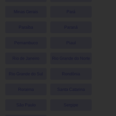
Minas Gerais
Pará
Paraíba
Paraná
Pernambuco
Piauí
Rio de Janeiro
Rio Grande do Norte
Rio Grande do Sul
Rondônia
Roraima
Santa Catarina
São Paulo
Sergipe