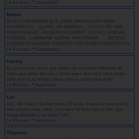
(👧44 anos 📍 Leopoldina)
Mamie
BUSCO UM HOMEM QUE QUER UMA MULHER PARA
CASAMENTO....QUERO UM MARIDO .....GOSTO DE SAIR
PARA PASSEAR , PASSEAR DE CARRO, TEATRO, CINEMA,
FUTEBOL, CAMINHAR, NADAR, AMO PRAIAS........DESEJO
CONHECER ALGUÉM SOMENTE COM ESSES PROPÓSITOS
(👧49 anos 📍 Cataguases)
Katrina
Eu procuro um amor, que ainda não encontrei Diferente de
todos que amei, Nos seus olhos quero descobrir Uma razão
para viver E as feridas dessa vida eu quero esquecer!
(👧38 anos 📍 Itaperuna)
Luz
Olá , Me chamo Suellen tenho 23 anos, e estou a proucura de
uma pessoa mas velha, honesta e de bem com a vida, que
esteje disposta a me fazer Feliz.
(👧29 anos 📍 Itaperuna)
Thaynara