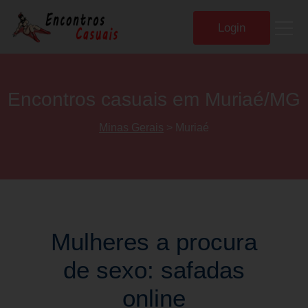
Login
Home
Encontros casuais em Muriaé/MG
Minas Gerais
> Muriaé
Cadastre-se
Procura encontros
Chat erótico
Mulheres a procura
de sexo: safadas
Sexo ao vivo
online