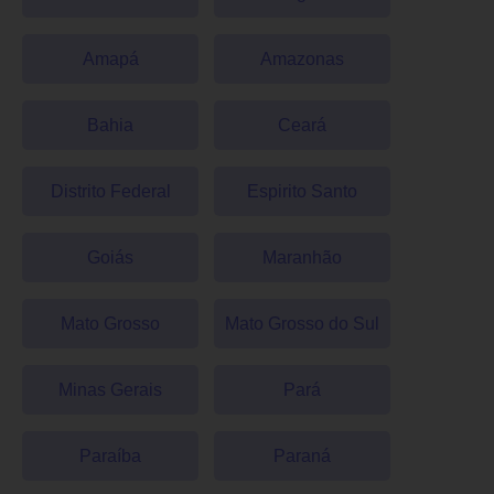
Amapá
Amazonas
Bahia
Ceará
Distrito Federal
Espirito Santo
Goiás
Maranhão
Mato Grosso
Mato Grosso do Sul
Minas Gerais
Pará
Paraíba
Paraná