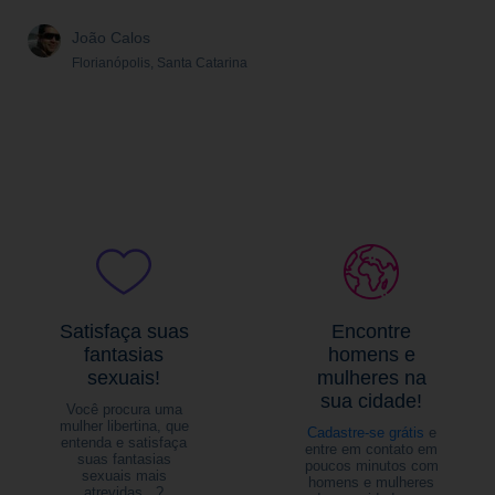
João Calos
Florianópolis, Santa Catarina
Satisfaça suas
Encontre
fantasias
homens e
sexuais!
mulheres na
sua cidade!
Você procura uma
mulher libertina, que
Cadastre-se grátis
e
entenda e satisfaça
entre em contato em
suas fantasias
poucos minutos com
sexuais mais
homens e mulheres
atrevidas...?