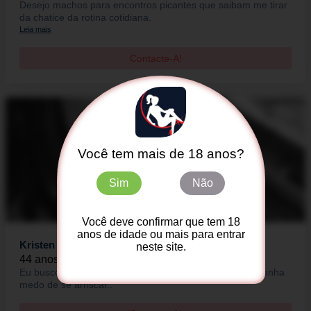
Desejo machos para encontros picantes que saibam me tirar
da chatice da rotina cotidiana.
Leia mais
Contacte-A!
Você tem mais de 18 anos?
Sim
Não
Você deve confirmar que tem 18
anos de idade ou mais para entrar
Kristen
neste site.
44 anos - Leopoldina
Eu busco alguém que se encaixe em mim.. E que não tenha
medo de se arriscar..