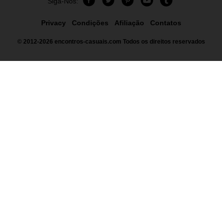
Siga-Nos:
Privacy
Condições
Afiliação
Contatos
© 2012-2026
encontros-casuais.com
Todos os direitos reservados