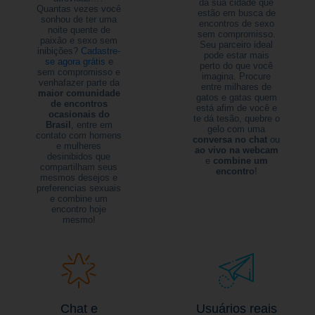
da sua cidade que
Quantas vezes você
estão em busca de
sonhou de ter uma
encontros de sexo
noite quente de
sem compromisso.
paixão e sexo sem
Seu parceiro ideal
inibições?
Cadastre-
pode estar mais
se agora grátis
e
perto do que você
sem compromisso e
imagina. Procure
venhafazer parte da
entre milhares de
maior comunidade
gatos e gatas quem
de encontros
está afim de você e
ocasionais do
te dá tesão, quebre o
Brasil
, entre em
gelo com uma
contato com homens
conversa no chat
ou
e mulheres
ao vivo na webcam
desinibidos que
e
combine um
compartilham seus
encontro
!
mesmos desejos e
preferencias sexuais
e combine um
encontro hoje
mesmo!
Chat e
Usuários reais