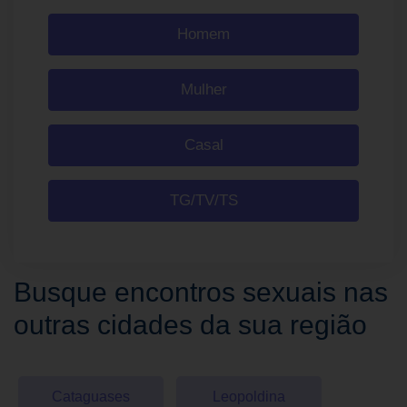
Homem
Mulher
Casal
TG/TV/TS
Busque encontros sexuais nas
outras cidades da sua região
Cataguases
Leopoldina